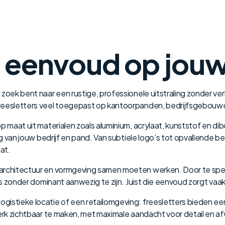
n eenvoud op jouw
zoek bent naar een rustige, professionele uitstraling zonder ver
reesletters veel toegepast op kantoorpanden, bedrijfsgebouwen
op maat uit materialen zoals aluminium, acrylaat, kunststof en 
ing van jouw bedrijf en pand. Van subtiele logo’s tot opvallende 
at.
 architectuur en vormgeving samen moeten werken. Door te spel
is zonder dominant aanwezig te zijn. Juist die eenvoud zorgt vaak
ogistieke locatie of een retailomgeving: freesletters bieden 
merk zichtbaar te maken, met maximale aandacht voor detail en a