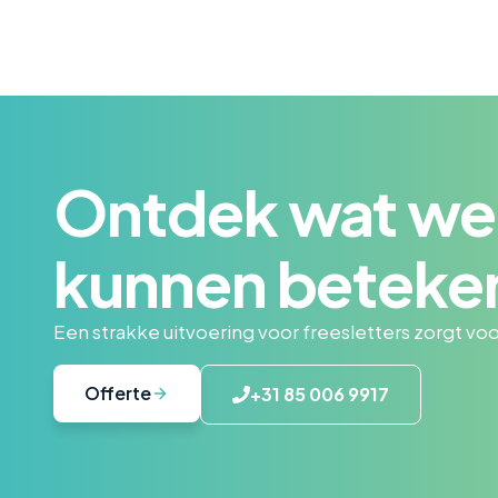
Ontdek wat we 
kunnen beteke
Een strakke uitvoering voor freesletters zorgt vo
Offerte
+31 85 006 9917