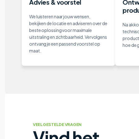
Advies & voorstel
Ontw
produ
We luisteren naar jouw wensen,
bekijken de locatie en adviseren over de
Na akko
beste oplossing voor maximale
technisc
uitstraling en zichtbaarheid. Vervolgens
product
ontvang je een passend voorstel op
hoe de g
maat.
VEELGESTELDE VRAGEN
Vind het