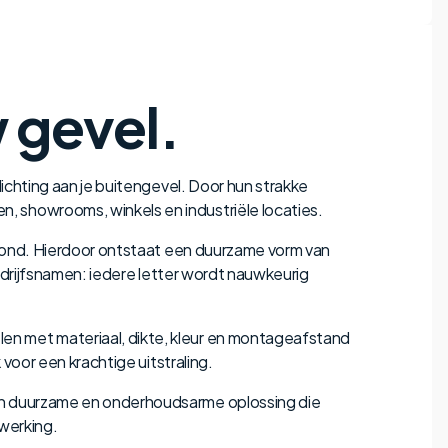
 gevel.
lichting aan je buitengevel. Door hun strakke
, showrooms, winkels en industriële locaties.
dibond. Hierdoor ontstaat een duurzame vorm van
bedrijfsnamen: iedere letter wordt nauwkeurig
en met materiaal, dikte, kleur en montageafstand
 voor een krachtige uitstraling.
een duurzame en onderhoudsarme oplossing die
fwerking.