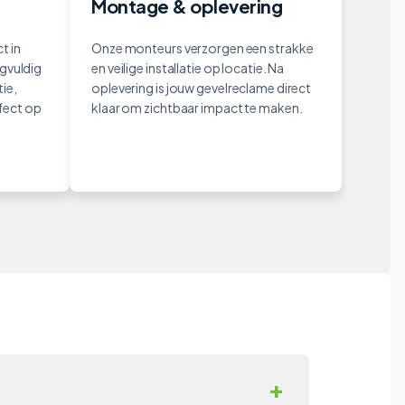
Montage & oplevering
t in
Onze monteurs verzorgen een strakke
rgvuldig
en veilige installatie op locatie. Na
ie,
oplevering is jouw gevelreclame direct
fect op
klaar om zichtbaar impact te maken.
+