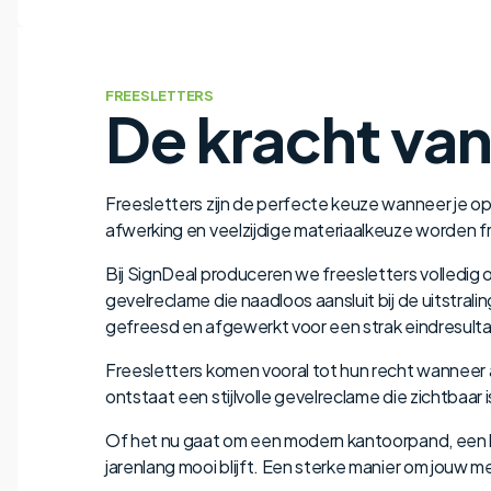
FREESLETTERS
De kracht va
Freesletters zijn de perfecte keuze wanneer je op 
afwerking en veelzijdige materiaalkeuze worden f
Bij SignDeal produceren we freesletters volledig 
gevelreclame die naadloos aansluit bij de uitstral
gefreesd en afgewerkt voor een strak eindresulta
Freesletters komen vooral tot hun recht wanneer
ontstaat een stijlvolle gevelreclame die zichtbaar 
Of het nu gaat om een modern kantoorpand, een l
jarenlang mooi blijft. Een sterke manier om jouw 