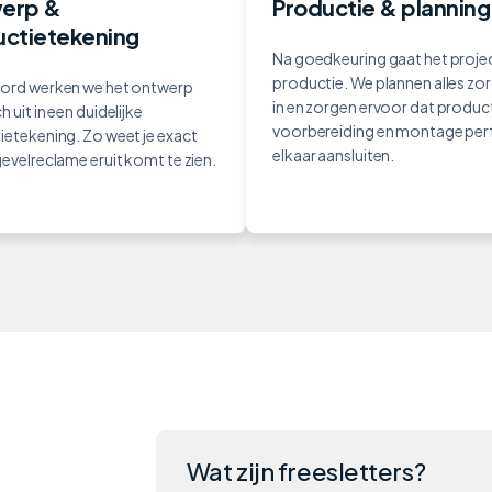
erp &
Productie & planning
ctietekening
Na goedkeuring gaat het projec
productie. We plannen alles zo
ord werken we het ontwerp
in en zorgen ervoor dat product
h uit in een duidelijke
voorbereiding en montage per
ietekening. Zo weet je exact
elkaar aansluiten.
evelreclame eruit komt te zien.
Wat zijn freesletters?