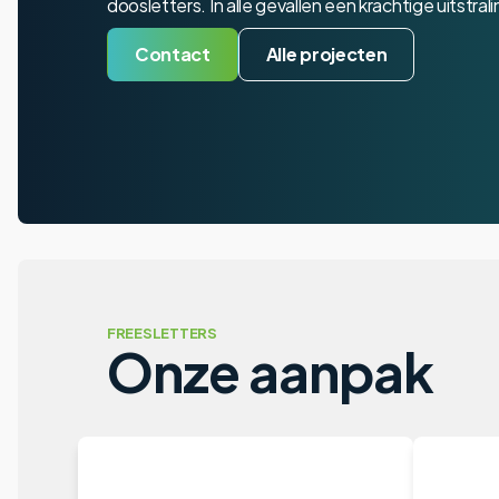
doosletters. In alle gevallen een krachtige uitstrali
Contact
Alle projecten
FREESLETTERS
Onze aanpak