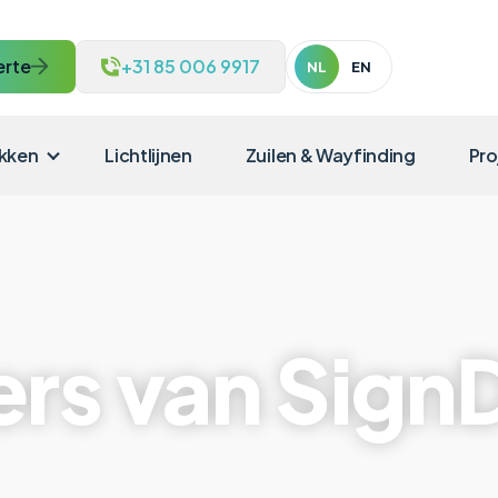
erte
+31 85 006 9917
NL
EN
kken
Lichtlijnen
Zuilen & Wayfinding
Pro
ers van Sign