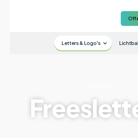
Off
Letters & Logo's
Lichtba
Home
|
Letters & Logo's
|
Freesletters
Freeslett