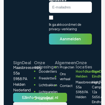
Ik ga akkoord met de
privacy-verklaring
Aanmelden
SignDeal
Onze
Algemeen
Onze
oplossingen
locaties
Maasbreeseweg
Projecten
Doosletters
Hoofdkantoor
SignDea
55a
Ons
Helden
Eindho
Freesletters
5988 PA
verhaal
Maasbreeseweg
High Tec
Helden
Lichtbakken
Contact
55a
Campus
Nederland
Lichtpanelen
5988 PA
12a
Helden
5656 AE
info@signdeal.nl
Lichtlijnen
Eindhov