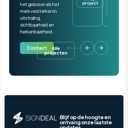
project
het gebouw als het
Bekijk
project
merk versterken in
uitstraling,
zichtbaarheid en
herkenbaarheid.
Contact
Alle
projecten
Blijf op de hoogte en
ontvang onze laatste
updates