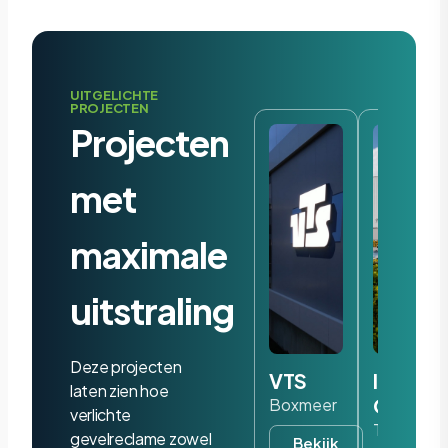
UITGELICHTE
PROJECTEN
Projecten
met
maximale
uitstraling
Deze projecten
VTS
Iris
laten zien hoe
Ohyam
Boxmeer
verlichte
Tilburg
gevelreclame zowel
Bekijk