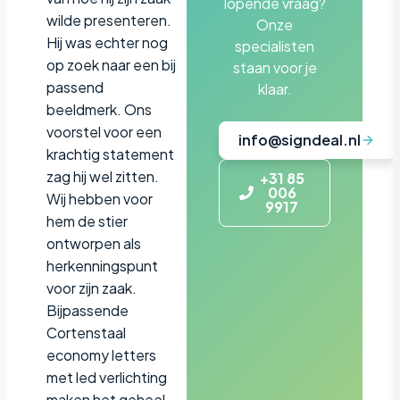
lopende vraag?
wilde presenteren.
Onze
Hij was echter nog
specialisten
op zoek naar een bij
staan voor je
passend
klaar.
beeldmerk. Ons
voorstel voor een
info@signdeal.nl
krachtig statement
zag hij wel zitten.
+31 85
006
Wij hebben voor
9917
hem de stier
ontworpen als
herkenningspunt
voor zijn zaak.
Bijpassende
Cortenstaal
economy letters
met led verlichting
maken het geheel