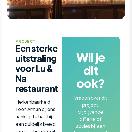
PROJECT
Een sterke
Wil je
uitstraling
dit
voor Lu &
Na
ook?
restaurant
Vragen over dit
Herkenbaarheid
project,
Toen Arman bij ons
vrijblijvende
aanklopte had hij
offerte of
een duidelijk beeld
advies bij een
van hoe hij zijn zaak