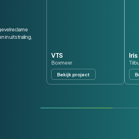
 gevelreclame
in uitstraling,
VTS
Iri
Boxmeer
Tilb
Bekijk project
B