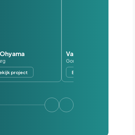
s Ohyama
Van der Valk
urg
Gorinchem
ekijk project
Bekijk project