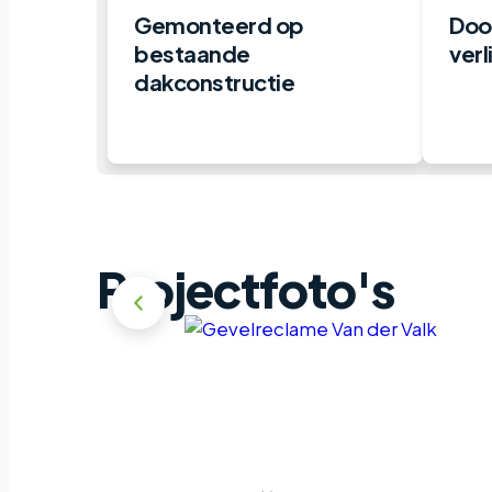
Gemonteerd op
Doos
bestaande
verl
dakconstructie
Projectfoto's