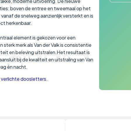
trakke, moderne uitvoering. De nieuwe
sities: boven de entree en tweemaal op het
 vanaf de snelweg aanzienlijk versterkt en is
ect herkenbaar.
entraal element is gekozen voor een
en sterk merk als Van der Valk is consistentie
eit en beleving uitstralen.Het resultaat is
nsluit bij de kwaliteit en uitstraling van Van
Dag én nacht.
e
verlichte doosletters
.