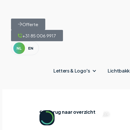
Offerte
+31 85 006 9917
NL
EN
Letters & Logo's
Lichtbak
Terug naar overzicht
Home
|
Projecten
|
Van der Valk
Van der 