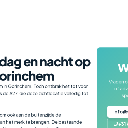
 dag en nacht op
Wi
Gorinchem
Vragen ov
am in Gorinchem. Toch ontbrak het tot voor
of adv
gs de A27, die deze zichtlocatie volledig tot
spe
info@
om ook aan de buitenzijde de
 van het merk te brengen. De bestaande
+31 