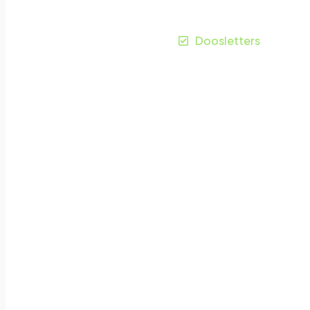
Gorinchem
Doosletters