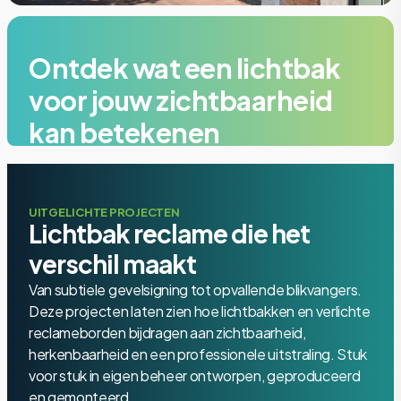
Ontdek wat een lichtbak
voor jouw zichtbaarheid
kan betekenen
Een goed ontworpen lichtbak of verlicht reclamebord
trekt aandacht, versterkt je merk en geeft jouw pand
UITGELICHTE PROJECTEN
een professionele uitstraling die blijft hangen. Vraag
Lichtbak reclame die het
vrijblijvend advies aan op locatie.
verschil maakt
Van subtiele gevelsigning tot opvallende blikvangers.
Offerte
Deze projecten laten zien hoe lichtbakken en verlichte
reclameborden bijdragen aan zichtbaarheid,
+31 85 006 9917
herkenbaarheid en een professionele uitstraling. Stuk
voor stuk in eigen beheer ontworpen, geproduceerd
en gemonteerd.