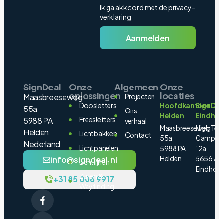
Ik ga akkoord met de privacy-
verklaring
Aanmelden
SignDeal
Onze
Algemeen
Onze
oplossingen
locaties
Maasbreeseweg
Projecten
Doosletters
Hoofdkantoor
SignDe
55a
Ons
Helden
Eindh
Freesletters
5988 PA
verhaal
Maasbreeseweg
High Te
Helden
Lichtbakken
Contact
55a
Campu
Nederland
Lichtpanelen
5988 PA
12a
Helden
5656 A
info@signdeal.nl
Lichtlijnen
Eindho
Zuilen &
+31 85 006 9917
Wayfinding