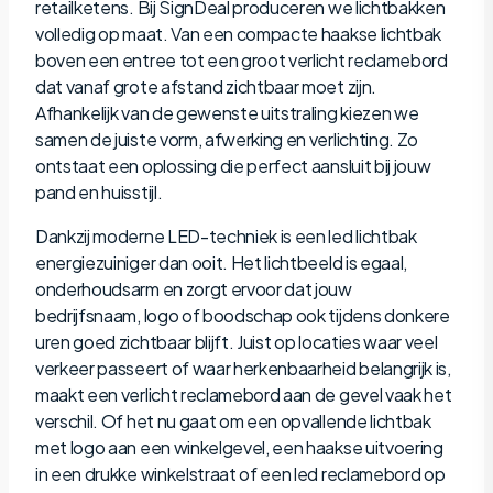
retailketens. Bij SignDeal produceren we lichtbakken
volledig op maat. Van een compacte haakse lichtbak
boven een entree tot een groot verlicht reclamebord
dat vanaf grote afstand zichtbaar moet zijn.
Afhankelijk van de gewenste uitstraling kiezen we
samen de juiste vorm, afwerking en verlichting. Zo
ontstaat een oplossing die perfect aansluit bij jouw
pand en huisstijl.
Dankzij moderne LED-techniek is een led lichtbak
energiezuiniger dan ooit. Het lichtbeeld is egaal,
onderhoudsarm en zorgt ervoor dat jouw
bedrijfsnaam, logo of boodschap ook tijdens donkere
uren goed zichtbaar blijft. Juist op locaties waar veel
verkeer passeert of waar herkenbaarheid belangrijk is,
maakt een verlicht reclamebord aan de gevel vaak het
verschil. Of het nu gaat om een opvallende lichtbak
met logo aan een winkelgevel, een haakse uitvoering
in een drukke winkelstraat of een led reclamebord op