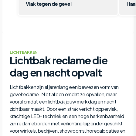
Vlak tegen de gevel
Haa
LICHTBAKKEN
Lichtbak reclame die
dag en nacht opvalt
Lichtbakken zijn al jarenlang een bewezen vorm van
gevelreclame. Niet alleen omdat ze opvallen, maar
vooral omdat een lichtbak jouw merk dag en nacht
zichtbaar maakt. Door een strak verlicht oppervlak,
krachtige LED-techniek en een hoge herkenbaarheid
zijn reclameborden met verlichting bijzonder geschikt
voor winkels, bedrijven, showrooms, horecalocaties en