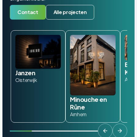
Contact
Alle projecten
Bad
Kof
Janzen
Amst
Oisterwijk
Minouche en
Rûne
Arnhem