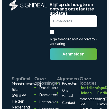
Blijf op de hoogte en
ontvang onze laatste
updates
Ik ga akkoord met de privacy-
verklaring
Aanmelden
SignDeal
Onze
Algemeen
Onze
oplossingen
locaties
Maasbreeseweg
Projecten
Doosletters
Hoofdkantoor
SignDe
55a
Ons
Helden
Eindh
Freesletters
5988 PA
verhaal
Maasbreeseweg
High Te
Helden
Lichtbakken
Contact
55a
Campu
Nederland
Lichtpanelen
5988 PA
12a