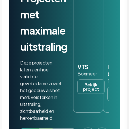
met
maximale
uitstraling
Deze projecten
VTS
Iris
laten zien hoe
Ohyam
Boxmeer
verlichte
Tilburg
gevelreclame zowel
Bekijk
project
het gebouw als het
Bekijk
project
merk versterken in
uitstraling,
zichtbaarheid en
herkenbaarheid.