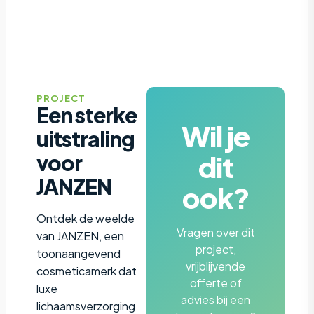
PROJECT
Een sterke
Wil je
uitstraling
dit
voor
JANZEN
ook?
Ontdek de weelde
Vragen over dit
van JANZEN, een
project,
toonaangevend
vrijblijvende
cosmeticamerk dat
offerte of
luxe
advies bij een
lichaamsverzorging