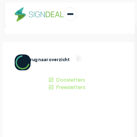
Home
|
Projecten
|
JANZEN
Terug naar overzicht
JANZEN
Oisterwijk
Doosletters
Freesletters