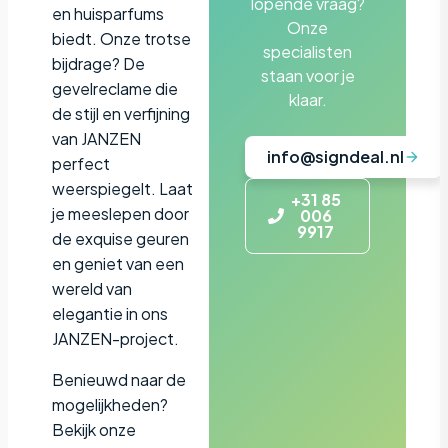
lopende vraag?
en huisparfums
Onze
biedt. Onze trotse
specialisten
bijdrage? De
staan voor je
gevelreclame die
klaar.
de stijl en verfijning
van JANZEN
info@signdeal.nl
perfect
weerspiegelt. Laat
+31 85
je meeslepen door
006
9917
de exquise geuren
en geniet van een
wereld van
elegantie in ons
JANZEN-project.
Benieuwd naar de
mogelijkheden?
Bekijk onze