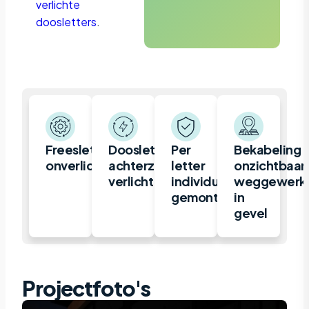
verlichte
doosletters
.
Freesletter,
Doosletter,
Per
Bekabeling
onverlicht
achterzijde
letter
onzichtbaar
verlicht
individueel
weggewerk
gemonteerd
in
gevel
Projectfoto's