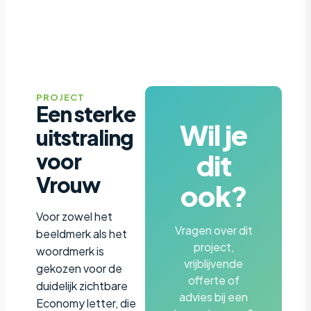
PROJECT
Een sterke
Wil je
uitstraling
dit
voor
Vrouw
ook?
Voor zowel het
Vragen over dit
beeldmerk als het
project,
woordmerk is
vrijblijvende
gekozen voor de
offerte of
duidelijk zichtbare
advies bij een
Economy letter, die