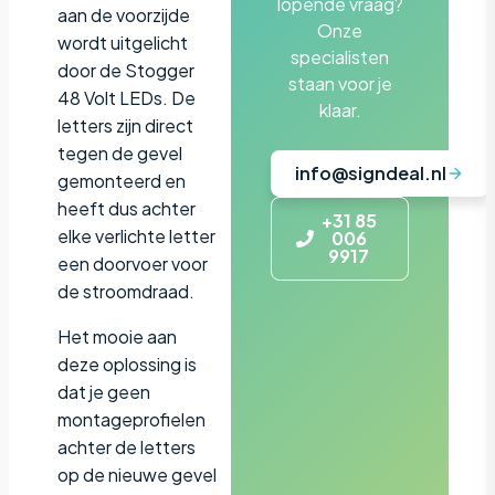
lopende vraag?
aan de voorzijde
Onze
wordt uitgelicht
specialisten
door de Stogger
staan voor je
48 Volt LEDs. De
klaar.
letters zijn direct
tegen de gevel
info@signdeal.nl
gemonteerd en
heeft dus achter
+31 85
elke verlichte letter
006
9917
een doorvoer voor
de stroomdraad.
Het mooie aan
deze oplossing is
dat je geen
montageprofielen
achter de letters
op de nieuwe gevel