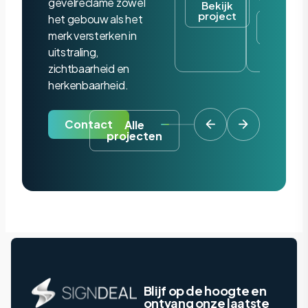
gevelreclame zowel
Bekijk
project
het gebouw als het
Bekijk
project
merk versterken in
uitstraling,
zichtbaarheid en
herkenbaarheid.
Contact
Alle
projecten
Blijf op de hoogte en
ontvang onze laatste