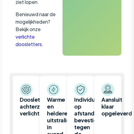
ziet lopen.
Benieuwd naar de
mogelijkheden?
Bekijk onze
verlichte
doosletters
.
Doosletter,
Warme
Individueel
Aansluit
achterzijde
en
op
klaar
verlicht
heldere
afstand
opgeleverd
uitstraling
bevestigd
in
tegen
avond
de