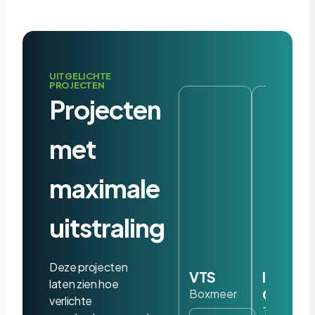
UITGELICHTE
PROJECTEN
Projecten
met
maximale
uitstraling
Deze projecten
VTS
Iris
laten zien hoe
Ohyam
Boxmeer
verlichte
Tilburg