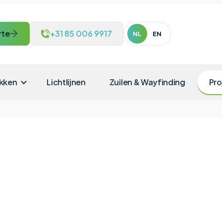
rte
+31 85 006 9917
NL
EN
kken
Lichtlijnen
Zuilen & Wayfinding
Pro
utomotive