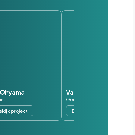
s Ohyama
Van der Valk
urg
Gorinchem
ekijk project
Bekijk project