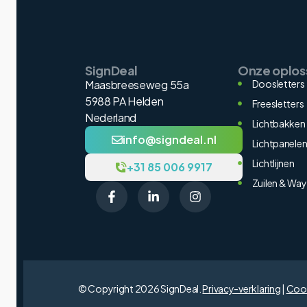
SignDeal
Onze oplos
Maasbreeseweg 55a
Doosletters
5988 PA Helden
Freesletters
Nederland
Lichtbakken
info@signdeal.nl
Lichtpanele
Lichtlijnen
+31 85 006 9917
Zuilen & Way
© Copyright 2026 SignDeal.
Privacy-verklaring
|
Cook