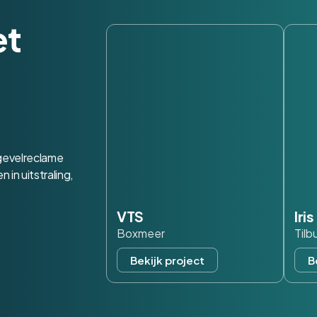
et
 gevelreclame
in uitstraling,
VTS
Iri
Boxmeer
Tilb
Bekijk project
B