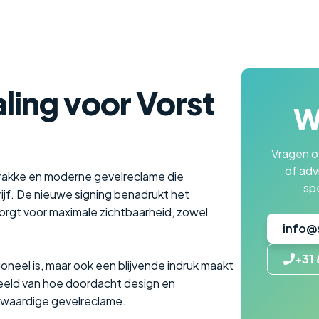
aling voor Vorst
Wi
Vragen ov
of adv
trakke en moderne gevelreclame die
spe
drijf. De nieuwe signing benadrukt het
zorgt voor maximale zichtbaarheid, zowel
info@
+31 
tioneel is, maar ook een blijvende indruk maakt
eeld van hoe doordacht design en
waardige gevelreclame.