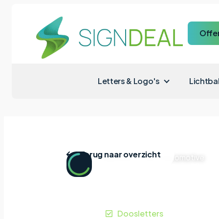
Offe
Letters & Logo's
Lichtba
Terug naar overzicht
Home
|
Projecten
|
Vorst Automotive
Vorst A
Venlo
Doosletters