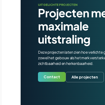
UITGELICHTE PROJECTEN
Projecten m
maximale
uitstraling
Deze projecten laten zien hoe verlichte
zowel het gebouw als het merk versterken 
zichtbaarheid en herkenbaarheid.
Contact
Alle projecten