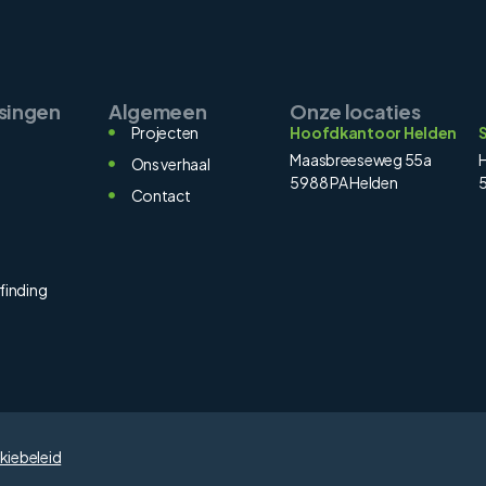
singen
Algemeen
Onze locaties
Projecten
Hoofdkantoor Helden
Maasbreeseweg 55a
H
Ons verhaal
5988 PA Helden
5
Contact
n
finding
iebeleid