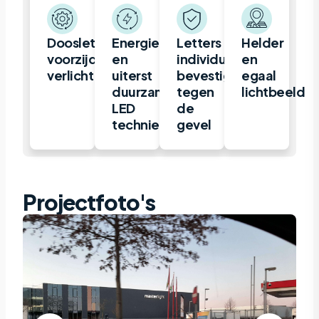
Doosletter,
Energiezuinige
Letters
Helder
voorzijde
en
individueel
en
verlicht
uiterst
bevestigd
egaal
duurzame
tegen
lichtbeeld
LED
de
techniek
gevel
Projectfoto's