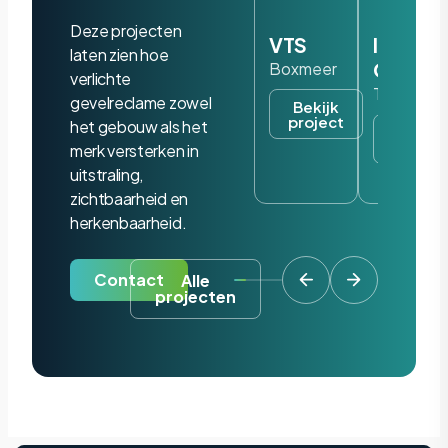
Deze projecten
VTS
Iris
laten zien hoe
Ohyam
Boxmeer
verlichte
Tilburg
gevelreclame zowel
Bekijk
project
het gebouw als het
Bekijk
project
merk versterken in
uitstraling,
zichtbaarheid en
herkenbaarheid.
Contact
Alle
projecten