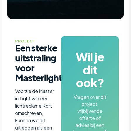
PROJECT
Een sterke
Wil je
uitstraling
dit
voor
Masterlight
ook?
Voorzie de Master
Vragen over dit
in Light van een
project,
lichtreclame Kort
vrijblijvende
omschreven,
offerte of
kunnen we dit
advies bij een
uitleggen als een