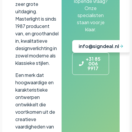
lopende vraag?
zeer grote
Onze
uitdaging.
specialisten
Masterlight is sinds
staan voor je
1987 producent
klaar.
van, en groothandel
in, kwalitatieve
info@signdeal.nl
designverlichting in
zowel moderne als
+31 85
klassieke stijlen.
006
9917
Een merk dat
hoogwaardige en
karakteristieke
ontwerpen
ontwikkelt die
voortkomen uit de
creatieve
vaardigheden van