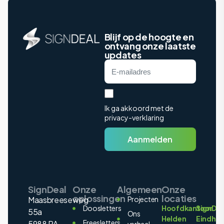
Blijf op de hoogte en
ontvang onze laatste
updates
Ik ga akkoord met de
privacy-verklaring
Aanmelden
SignDeal
Onze
Algemeen
Onze
oplossingen
locaties
Maasbreeseweg
Projecten
Doosletters
Hoofdkantoor
SignDea
55a
Ons
Helden
Eindho
Freesletters
5988 PA