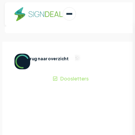
Home
|
Projecten
|
Karpack
Terug naar overzicht
Karpack
Roosendaal
Doosletters