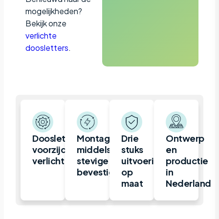
mogelijkheden?
Bekijk onze
verlichte
doosletters
.
Doosletter,
Montage
Drie
Ontwerp
voorzijde
middels
stuks
en
verlicht
stevige
uitvoeringen
productie
bevestigingsrails
op
in
maat
Nederland