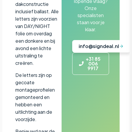
lopende vraag?
dakconstructie
Onze
inclusief ballast. Alle
specialisten
letters zijn voorzien
staan voor je
van DAY/NIGHT
klaar.
folie om overdag
een donkere en bij
info@signdeal.nl
avond een lichte
uitstraling te
+31 85
creëren.
006
9917
De letters zijn op
gecoate
montageprofielen
gemonteerd en
hebben een
uitlichting aan de
voorzijde.
Benieuwd naar de