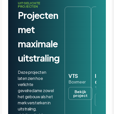
UITGELICHTE
PROJECTEN
Projecten
met
maximale
uitstraling
Deze projecten
VTS
Iris
laten zien hoe
Ohyam
Boxmeer
verlichte
Tilburg
gevelreclame zowel
Bekijk
project
het gebouw als het
Bekijk
project
merk versterken in
uitstraling,