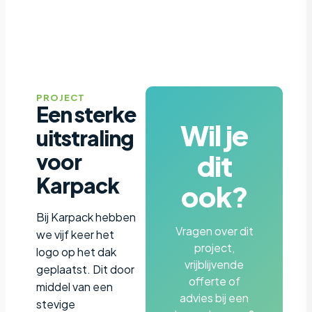
PROJECT
Een sterke
Wil je
uitstraling
dit
voor
Karpack
ook?
Bij Karpack hebben
Vragen over dit
we vijf keer het
project,
logo op het dak
vrijblijvende
geplaatst. Dit door
offerte of
middel van een
advies bij een
stevige