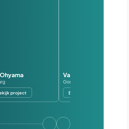
s Ohyama
Van der Valk
urg
Gorinchem
ekijk project
Bekijk project