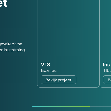
et
 gevelreclame
in uitstraling,
VTS
Iri
Boxmeer
Tilb
Bekijk project
B