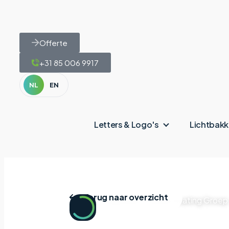
Offerte
+31 85 006 9917
NL
EN
Letters & Logo's
Lichtbak
Terug naar overzicht
Home
|
Projecten
|
Kamp Coating Groep
Kamp Co