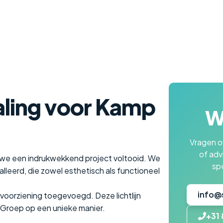
raling voor Kamp
Wi
Vragen ov
of adv
we een indrukwekkend project voltooid. We
spe
lleerd, die zowel esthetisch als functioneel
info@
voorziening toegevoegd. Deze lichtlijn
 Groep op een unieke manier.
+31 