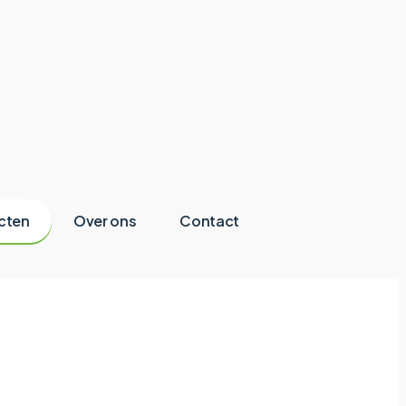
cten
Over ons
Contact
p