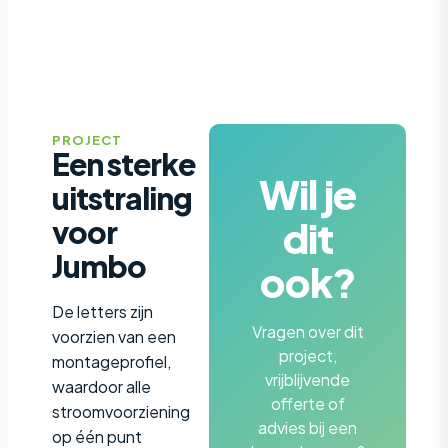
PROJECT
Een sterke
Wil je
uitstraling
dit
voor
Jumbo
ook?
De letters zijn
Vragen over dit
voorzien van een
project,
montageprofiel,
vrijblijvende
waardoor alle
offerte of
stroomvoorziening
advies bij een
op één punt