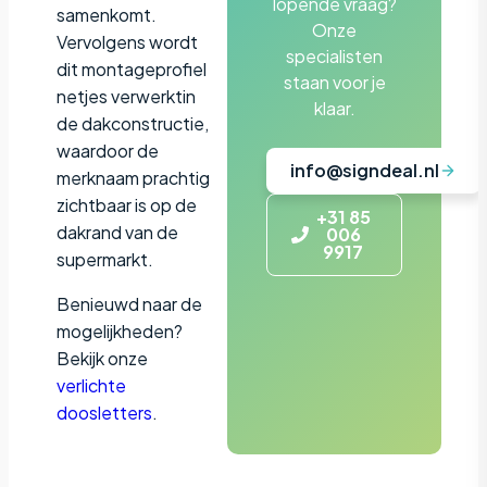
lopende vraag?
samenkomt.
Onze
Vervolgens wordt
specialisten
dit montageprofiel
staan voor je
netjes verwerktin
klaar.
de dakconstructie,
waardoor de
info@signdeal.nl
merknaam prachtig
zichtbaar is op de
+31 85
dakrand van de
006
9917
supermarkt.
Benieuwd naar de
mogelijkheden?
Bekijk onze
verlichte
doosletters
.