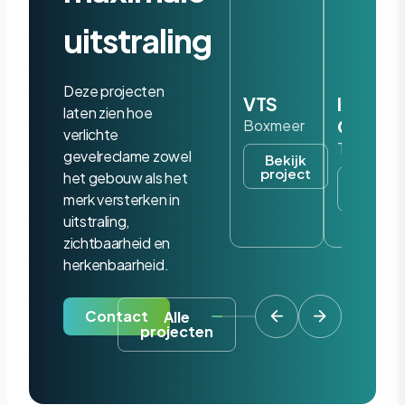
uitstraling
Deze projecten
VTS
Iris
laten zien hoe
Ohyam
Boxmeer
verlichte
Tilburg
gevelreclame zowel
Bekijk
project
het gebouw als het
Bekijk
project
merk versterken in
uitstraling,
zichtbaarheid en
herkenbaarheid.
Contact
Alle
projecten