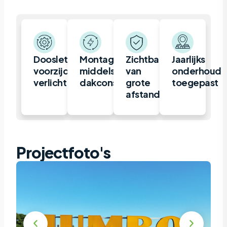
Doosletters,
Montage
Zichtbaar
Jaarlijks
voorzijde
middels
van
onderhoud
verlicht
dakconstructie
grote
toegepast
afstand
Projectfoto's