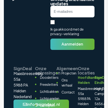
updates
Ik ga akkoord met de
privacy-verklaring
Aanmelden
SignDeal
Onze
Algemeen
Onze
oplossingen
locaties
Maasbreeseweg
Projecten
Doosletters
Hoofdkantoor
SignDea
55a
Ons
Helden
Eindho
Freesletters
5988 PA
verhaal
Maasbreeseweg
High Tec
Helden
Lichtbakken
Contact
55a
Campus
Nederland
Lichtpanelen
5988 PA
12a
Helden
5656 AE
info@signdeal.nl
Lichtlijnen