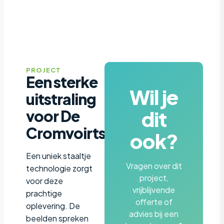
PROJECT
Een sterke
Wil je
uitstraling
dit
voor De
Cromvoirtse
ook?
Een uniek staaltje
Vragen over dit
technologie zorgt
project,
voor deze
vrijblijvende
prachtige
offerte of
oplevering. De
advies bij een
beelden spreken