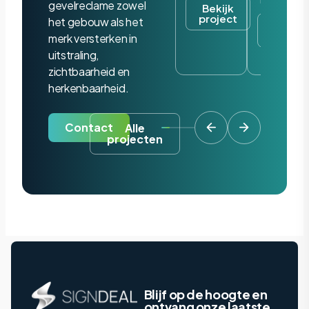
gevelreclame zowel
Bekijk
project
het gebouw als het
Bekijk
project
merk versterken in
uitstraling,
zichtbaarheid en
herkenbaarheid.
Contact
Alle
projecten
Blijf op de hoogte en
ontvang onze laatste