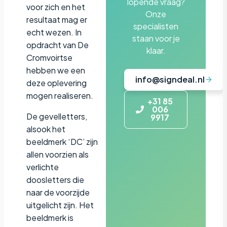
lopende vraag?
voor zich en het
Onze
resultaat mag er
specialisten
echt wezen. In
staan voor je
opdracht van De
klaar.
Cromvoirtse
hebben we een
info@signdeal.nl
deze oplevering
mogen realiseren.
+31 85
006
De gevelletters,
9917
alsook het
beeldmerk ‘DC’ zijn
allen voorzien als
verlichte
doosletters die
naar de voorzijde
uitgelicht zijn. Het
beeldmerk is