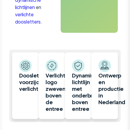
lichtlijnen
en
verlichte
doosletters
.
Doosletter,
Verlicht
Dynamische
Ontwerp
voorzijde
logo
lichtlijn
en
verlicht
zwevend
met
productie
boven
onderbreking
in
de
boven
Nederland
entree
entree