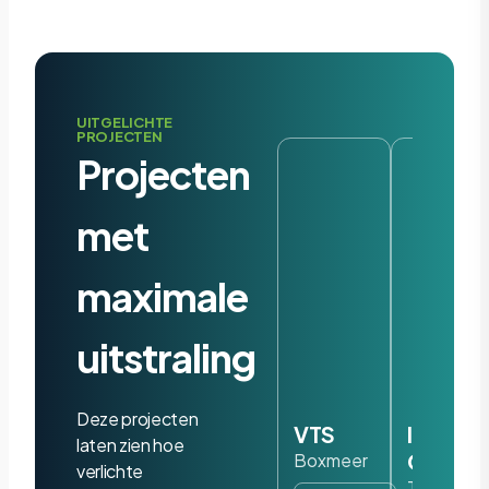
UITGELICHTE
PROJECTEN
Projecten
met
maximale
uitstraling
Deze projecten
VTS
Iris
laten zien hoe
Ohyam
Boxmeer
verlichte
Tilburg