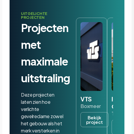
UITGELICHTE
PROJECTEN
Projecten
met
maximale
uitstraling
Deze projecten
VTS
Iris
laten zien hoe
Ohyam
Boxmeer
verlichte
Tilburg
gevelreclame zowel
Bekijk
project
het gebouw als het
Bekijk
project
merk versterken in