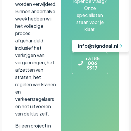
lopende vraag?
worden verwijderd.
Onze
Binnen anderhalve
specialisten
week hebben wij
staan voor je
het volledige
klaar.
proces
afgehandeld,
info@signdeal.nl
inclusief het
verkrijgen van
+31 85
vergunningen, het
006
9917
afzetten van
straten, het
regelen van kranen
en
verkeersregelaars
en het uitvoeren
van de klus zelf.
Bij een project in