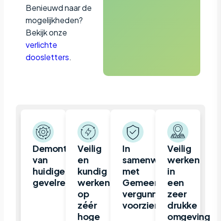
Benieuwd naar de
mogelijkheden?
Bekijk onze
verlichte
doosletters
.
Demontage
Veilig
In
Veilig
van
en
samenwerking
werken
huidige
kundig
met
in
gevelreclame
werken
Gemeente
een
op
vergunning
zeer
zéér
voorzien
drukke
hoge
omgeving