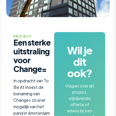
PROJECT
Een sterke
Wil je
uitstraling
dit
voor
Change=
ook?
In opdracht van To
Vragen over dit
Be At moest de
project,
benaming van
vrijblijvende
Change= zo snel
offerte of
mogelijk van het
advies bij een
pand in Amsterdam