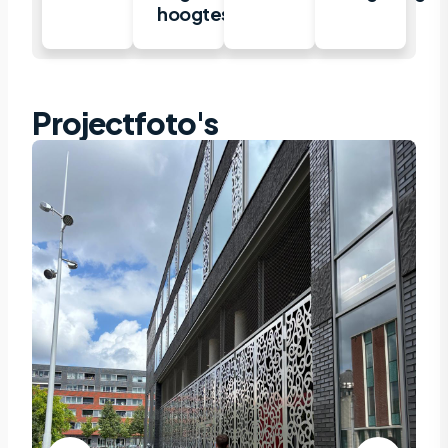
hoogtes
Projectfoto's