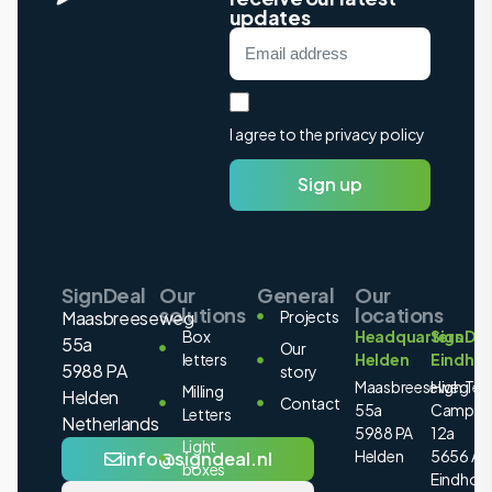
updates
I agree to the privacy policy
Sign up
SignDeal
Our
General
Our
solutions
locations
Maasbreeseweg
Projects
Box
Headquarters
SignDea
55a
Our
letters
Helden
Eindho
5988 PA
story
Maasbreeseweg
High Tec
Milling
Helden
Contact
55a
Campus
Letters
Netherlands
5988 PA
12a
Light
Helden
5656 AE
info@signdeal.nl
boxes
Eindhov