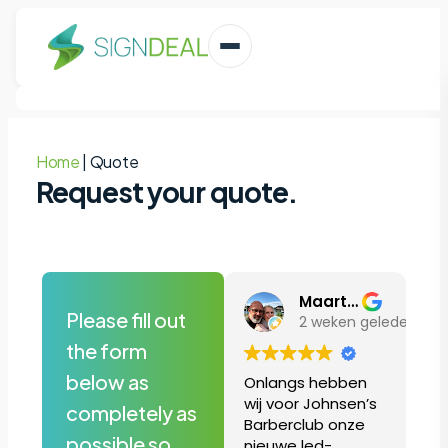
Home
|
Quote
Request your quote.
Maarten Rutten
Please fill out
2 weken geleden
the form
below as
Onlangs hebben
wij voor Johnsen’s
completely as
Barberclub onze
possible so
nieuwe led-